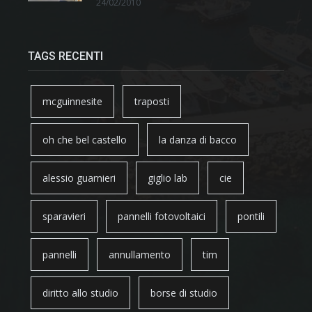
24/02/2010
TAGS RECENTI
mcguinnesite
traposti
oh che bel castello
la danza di bacco
alessio guarnieri
giglio lab
cie
sparavieri
pannelli fotovoltaici
pontili
pannelli
annullamento
tim
diritto allo studio
borse di studio