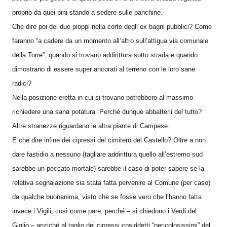
proprio da quei pini stando a sedere sulle panchine.
Che dire poi dei due pioppi nella corte degli ex bagni pubblici? Come
faranno “a cadere da un momento all’altro sull’attigua via comunale
della Torre”, quando si trovano addirittura sotto strada e quando
dimostrano di essere super ancorati al terreno con le loro sane
radici?
Nella posizione eretta in cui si trovano potrebbero al massimo
richiedere una sana potatura. Perché dunque abbatterli del tutto?
Altre stranezze riguardano le altra piante di Campese.
E che dire infine dei cipressi del cimitero del Castello? Oltre a non
dare fastidio a nessuno (tagliare addirittura quello all’estremo sud
sarebbe un peccato mortale) sarebbe il caso di poter sapere se la
relativa segnalazione sia stata fatta pervenire al Comune (per caso)
da qualche buonanima, visto che se fosse vero che l’hanno fatta
invece i Vigili, così come pare, perché – si chiedono i Verdi del
Giglio – anziché al taglio dei cipressi cosiddetti “pericolosissimi” del