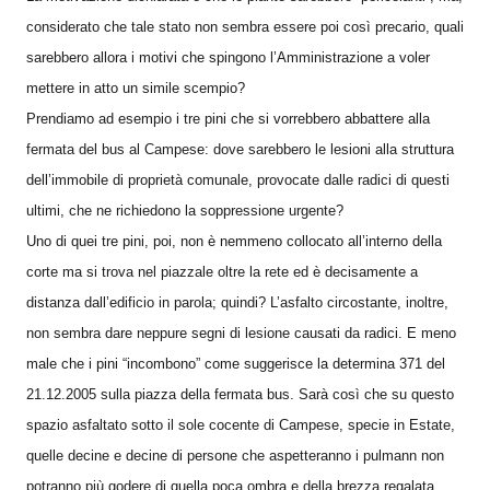
considerato che tale stato non sembra essere poi così precario, quali
sarebbero allora i motivi che spingono l’Amministrazione a voler
mettere in atto un simile scempio?
Prendiamo ad esempio i tre pini che si vorrebbero abbattere alla
fermata del bus al Campese: dove sarebbero le lesioni alla struttura
dell’immobile di proprietà comunale, provocate dalle radici di questi
ultimi, che ne richiedono la soppressione urgente?
Uno di quei tre pini, poi, non è nemmeno collocato all’interno della
corte ma si trova nel piazzale oltre la rete ed è decisamente a
distanza dall’edificio in parola; quindi? L’asfalto circostante, inoltre,
non sembra dare neppure segni di lesione causati da radici. E meno
male che i pini “incombono” come suggerisce la determina 371 del
21.12.2005 sulla piazza della fermata bus. Sarà così che su questo
spazio asfaltato sotto il sole cocente di Campese, specie in Estate,
quelle decine e decine di persone che aspetteranno i pulmann non
potranno più godere di quella poca ombra e della brezza regalata