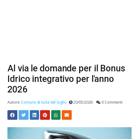
Al via le domande per il Bonus
Idrico integrativo per l'anno
2026
Autore:
Comune di Isola del Giglio
20/05/2026
0 Commenti