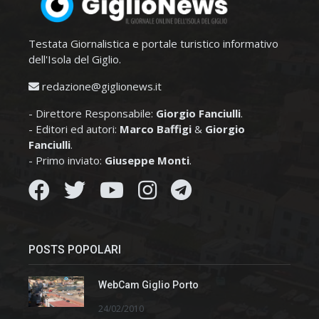
Testata Giornalistica e portale turistico informativo
dell'Isola del Giglio.
redazione@giglionews.it
- Direttore Responsabile:
Giorgio Fanciulli
.
- Editori ed autori:
Marco Baffigi
&
Giorgio
Fanciulli
.
- Primo inviato:
Giuseppe Monti
.
POSTS POPOLARI
WebCam Giglio Porto
24/02/2010