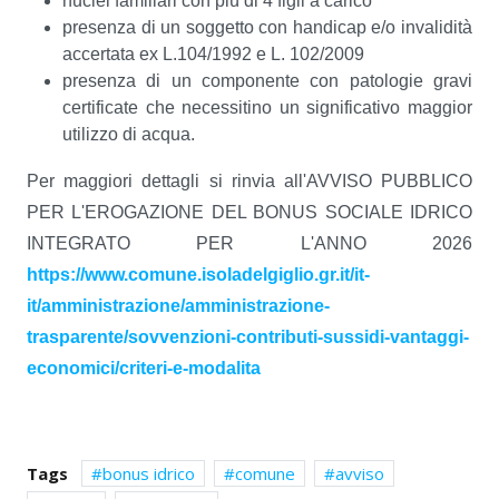
nuclei familiari con più di 4 figli a carico
presenza di un soggetto con handicap e/o invalidità
accertata ex L.104/1992 e L. 102/2009
presenza di un componente con patologie gravi
certificate che necessitino un significativo maggior
utilizzo di acqua.
Per maggiori dettagli si rinvia all'AVVISO PUBBLICO
PER L'EROGAZIONE DEL BONUS SOCIALE IDRICO
INTEGRATO PER L'ANNO 2026
https://www.comune.isoladelgiglio.gr.it/it-
it/amministrazione/amministrazione-
trasparente/sovvenzioni-contributi-sussidi-vantaggi-
economici/criteri-e-modalita
Tags
bonus idrico
comune
avviso