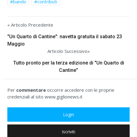
bando
contributi
« Articolo Precedente
"Un Quarto di Cantine": navetta gratuita il sabato 23
Maggio
Articolo Successivo»
Tutto pronto per la terza edizione di "Un Quarto di
Cantine"
Per
commentare
occorre accedere con le proprie
credenziali al sito www.giglionews.it
Login
Iscriviti