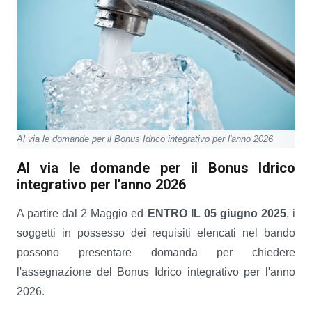
Al via le domande per il Bonus Idrico integrativo per l'anno 2026
Al via le domande per il Bonus Idrico
integrativo per l'anno 2026
A partire dal 2 Maggio ed
ENTRO IL 05 giugno 2025
, i
soggetti in possesso dei requisiti elencati nel bando
possono presentare domanda per chiedere
l'assegnazione del Bonus Idrico integrativo per l'anno
2026.