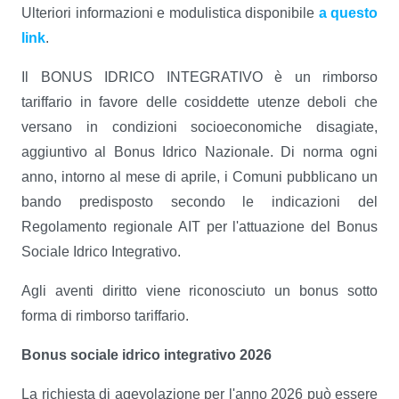
Ulteriori informazioni e modulistica disponibile
a questo
link
.
Il BONUS IDRICO INTEGRATIVO è un rimborso
tariffario in favore delle cosiddette utenze deboli che
versano in condizioni socioeconomiche disagiate,
aggiuntivo al Bonus Idrico Nazionale. Di norma ogni
anno, intorno al mese di aprile, i Comuni pubblicano un
bando predisposto secondo le indicazioni del
Regolamento regionale AIT per l'attuazione del Bonus
Sociale Idrico Integrativo.
Agli aventi diritto viene riconosciuto un bonus sotto
forma di rimborso tariffario.
Bonus sociale idrico integrativo 2026
La richiesta di agevolazione per l'anno 2026 può essere