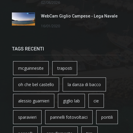
02/08/2026
WebCam Giglio Campese - Lega Navale
16/01/2020
TAGS RECENTI
mcguinnesite
traposti
oh che bel castello
la danza di bacco
alessio guarnieri
giglio lab
cie
sparavieri
pannelli fotovoltaici
pontili