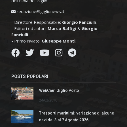
dell'Isola del Giglio.
redazione@giglionews.it
- Direttore Responsabile:
Giorgio Fanciulli
.
- Editori ed autori:
Marco Baffigi
&
Giorgio
Fanciulli
.
- Primo inviato:
Giuseppe Monti
.
POSTS POPOLARI
WebCam Giglio Porto
24/02/2010
Trasporti marittimi: variazione di alcune
navi dal 3 al 7 Agosto 2026