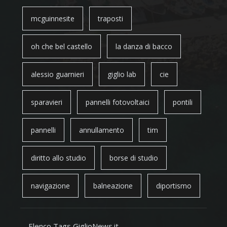
mcguinnesite
traposti
oh che bel castello
la danza di bacco
alessio guarnieri
giglio lab
cie
sparavieri
pannelli fotovoltaici
pontili
pannelli
annullamento
tim
diritto allo studio
borse di studio
navigazione
balneazione
diportismo
Elenco Tags GiglioNews.it