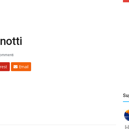
notti
ommenti
rest
Email
Su