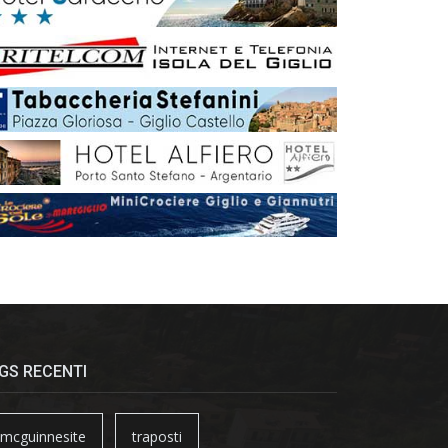
GS RECENTI
mcguinnesite
traposti