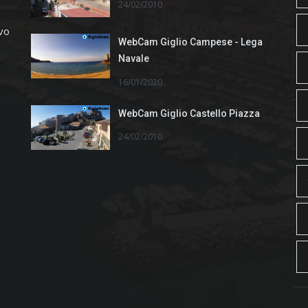
24/02/2010
ivo
WebCam Giglio Campese - Lega
Navale
16/01/2020
WebCam Giglio Castello Piazza
24/02/2010