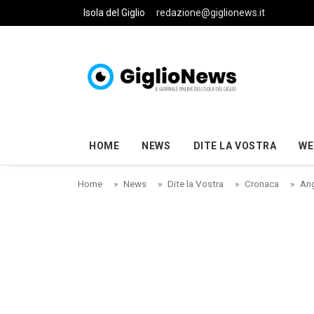
Skip to main content
Isola del Giglio
redazione@giglionews.it
HOME
NEWS
DITE LA VOSTRA
WE
Home
News
Dite la Vostra
Cronaca
Ang