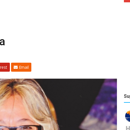
la
rest
Email
Su