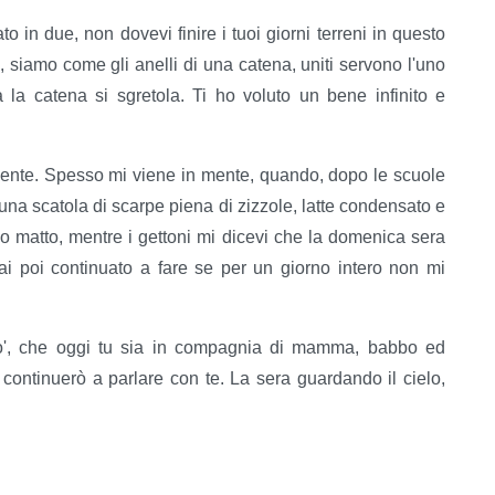
to in due, non dovevi finire i tuoi giorni terreni in questo
 siamo come gli anelli di una catena, uniti servono l'uno
a la catena si sgretola. Ti ho voluto un bene infinito e
a mente. Spesso mi viene in mente, quando, dopo le scuole
 una scatola di scarpe piena di zizzole, latte condensato e
davo matto, mentre i gettoni mi dicevi che la domenica sera
hai poi continuato a fare se per un giorno intero non mi
po', che oggi tu sia in compagnia di mamma, babbo ed
continuerò a parlare con te. La sera guardando il cielo,