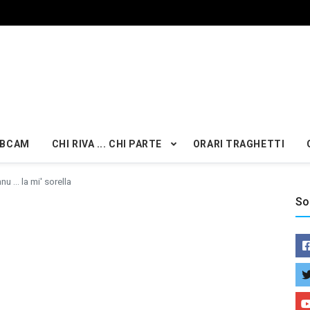
BCAM
CHI RIVA ... CHI PARTE
ORARI TRAGHETTI
nu ... la mi' sorella
So