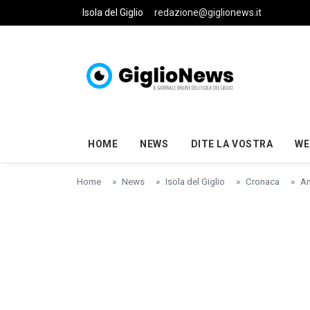
Skip to main content
Isola del Giglio
redazione@giglionews.it
HOME
NEWS
DITE LA VOSTRA
WE
Home
News
Isola del Giglio
Cronaca
An