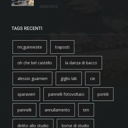
24/02/2010
TAGS RECENTI
mcguinnesite
traposti
oh che bel castello
la danza di bacco
alessio guarnieri
giglio lab
cie
sparavieri
pannelli fotovoltaici
pontili
pannelli
annullamento
tim
diritto allo studio
borse di studio