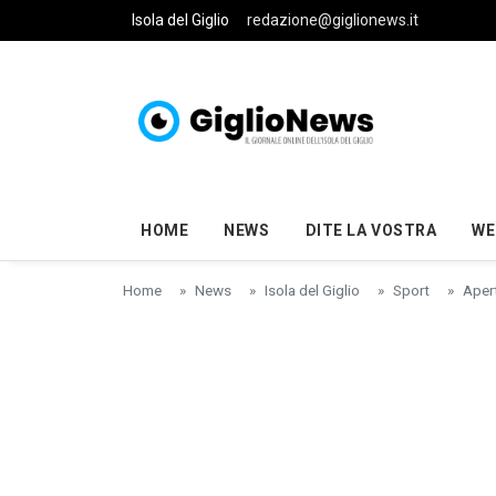
Skip to main content
Isola del Giglio
redazione@giglionews.it
HOME
NEWS
DITE LA VOSTRA
WE
Home
News
Isola del Giglio
Sport
Apert