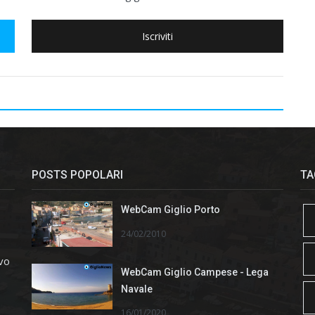
Iscriviti
POSTS POPOLARI
TA
WebCam Giglio Porto
24/02/2010
ivo
WebCam Giglio Campese - Lega
Navale
16/01/2020