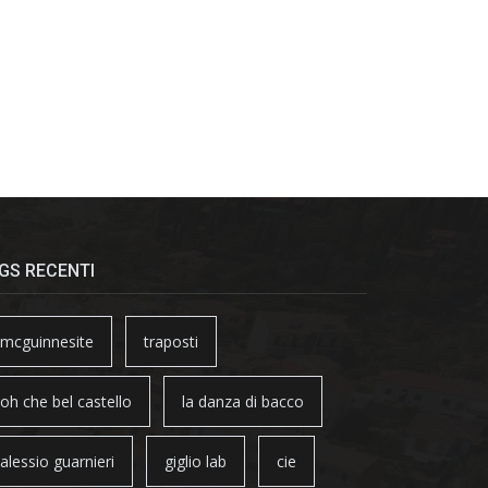
GS RECENTI
mcguinnesite
traposti
oh che bel castello
la danza di bacco
alessio guarnieri
giglio lab
cie