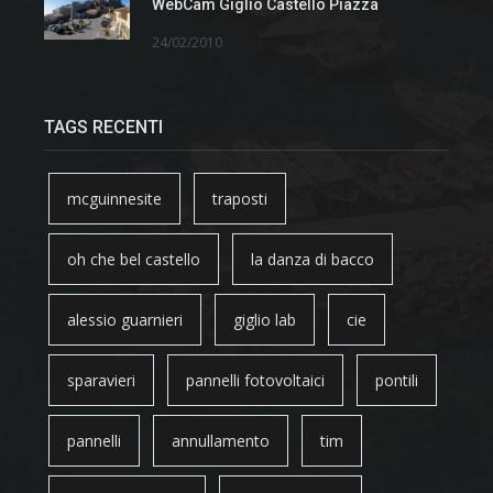
WebCam Giglio Castello Piazza
24/02/2010
TAGS RECENTI
mcguinnesite
traposti
oh che bel castello
la danza di bacco
alessio guarnieri
giglio lab
cie
sparavieri
pannelli fotovoltaici
pontili
pannelli
annullamento
tim