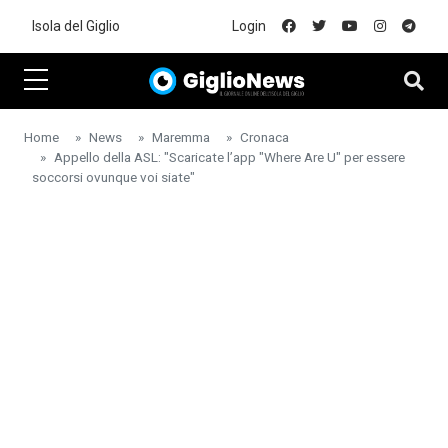
Skip to main content
Isola del Giglio
Login
Home
News
Maremma
Cronaca
Appello della ASL: "Scaricate l’app "Where Are U" per essere
soccorsi ovunque voi siate"