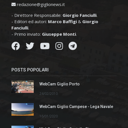
redazione@giglionews.it
- Direttore Responsabile:
Giorgio Fanciulli
.
- Editori ed autori:
Marco Baffigi
&
Giorgio
Fanciulli
.
- Primo inviato:
Giuseppe Monti
.
POSTS POPOLARI
WebCam Giglio Porto
24/02/2010
WebCam Giglio Campese - Lega Navale
16/01/2020