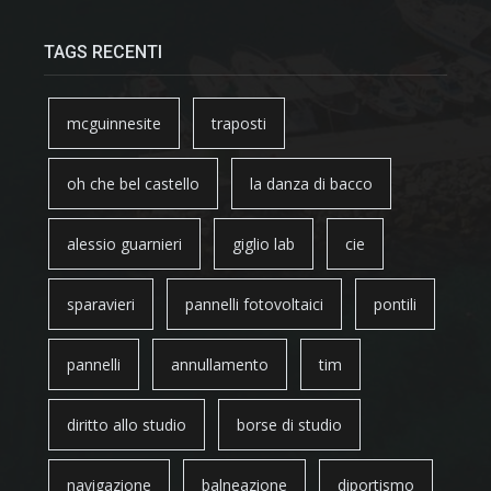
TAGS RECENTI
mcguinnesite
traposti
oh che bel castello
la danza di bacco
alessio guarnieri
giglio lab
cie
sparavieri
pannelli fotovoltaici
pontili
pannelli
annullamento
tim
diritto allo studio
borse di studio
navigazione
balneazione
diportismo