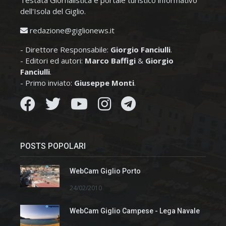
Testata Giornalistica e portale turistico informativo
dell'Isola del Giglio.
redazione@giglionews.it
- Direttore Responsabile:
Giorgio Fanciulli
.
- Editori ed autori:
Marco Baffigi
&
Giorgio
Fanciulli
.
- Primo inviato:
Giuseppe Monti
.
POSTS POPOLARI
WebCam Giglio Porto
24/02/2010
WebCam Giglio Campese - Lega Navale