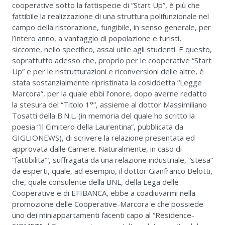
cooperative sotto la fattispecie di “Start Up”, è più che
fattibile la realizzazione di una struttura polifunzionale nel
campo della ristorazione, fungibile, in senso generale, per
l’intero anno, a vantaggio di popolazione e turisti,
siccome, nello specifico, assai utile agli studenti. E questo,
soprattutto adesso che, proprio per le cooperative “Start
Up” e per le ristrutturazioni e riconversioni delle altre, è
stata sostanzialmente ripristinata la cosiddetta “Legge
Marcora”, per la quale ebbi l’onore, dopo averne redatto
la stesura del “Titolo 1°”, assieme al dottor Massimiliano
Tosatti della B.N.L. (in memoria del quale ho scritto la
poesia “Il Cimitero della Laurentina”, pubblicata da
GIGLIONEWS), di scrivere la relazione presentata ed
approvata dalle Camere. Naturalmente, in caso di
“fattibilita’”, suffragata da una relazione industriale, “stesa”
da esperti, quale, ad esempio, il dottor Gianfranco Belotti,
che, quale consulente della BNL, della Lega delle
Cooperative e di EFIBANCA, ebbe a coadiuvarmi nella
promozione delle Cooperative-Marcora e che possiede
uno dei miniappartamenti facenti capo al “Residence-