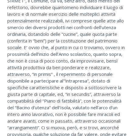
SIRMET”, il Comune, cui va, senz’altro, dato merito del
refettorio, dovrebbe quantomeno individuare il luogo di
lavoro e di normale esercizio delle molteplici attività
potenzialmente realizzabili, ivi comprese quelle atte allo
smercio dei diversi prodotti nei confronti dell’utenza
ordinaria, dotandolo delle “cucine”, quale quota parte
(conferita in “beni”) per la costituzione del patrimonio
sociale. E’ ovvio che, al punto in cui ci troviamo, ovvero in
prossimità dell’inizio dell’Anno scolastico, quanto sopra,
che non è cosa di poco conto, da improvvisare, bensì
attività produttiva da ben ponderare e realizzare,
attraverso, “in primis” , il reperimento di personale
disponibile a partecipare al’”intrapresa”, dotato di
specifiche caratteristiche e disposto a sottoscrivere la
giusta parte di capitale, ed, “in secundis”, attraverso la
compatibilità del “Piano di fattibilità”, con le potenzialità
del “Bacino d’utenza” dell’Isola, valutato nell’arco d’un
intero anno lavorativo, non è possibile fare miracoli ed
andare avanti, come in passato, attraverso occasionali
“arrangiamenti”. Ci si muova, però, e si trovi, ancorché
provvisoria, qualche soluzione da far valere, onde evitare