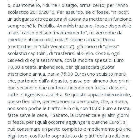
o, quantomeno, ridurre il disagio, ormai certo, per l’Anno
scolastico 2015/2016. Per assurdo, se ci fosse, “in loco”,
un’adeguata attrezzatura di cucina da mettere in funzione,
sempreché la Pubblica Amministrazione, fosse disponibile
a farsi carico del suo “mantenimento”, mi verrebbe da
chiedere al cuoco della mia Sezione caccia di Roma
(costituitasi in “Club Venatorio”), già cuoco di “plessi”
scolastici capitolini, di trasferirsi al Giglio. Costui, ogni
Giovedì di ogni settimana, con la modica spesa di Euro
10,00 a testa, imbandisce, per gli associati (quota
d’iscrizione annua, pari a 75,00 Euro) uno squisito menù
che, partendo dall’antipasto, passa per almeno due primi,
due secondi e due contorni, finendo con frutta, dessert,
caffè e digestivo, a scelta. Se questo appare inverosimile,
posso ben dire, per esperienza personale, che, a Roma,
non sono poche le trattorie in cui, con 10,00 Euro a testa,
fatte salve le cene, il Sabato, la Domenica e gli altri giorni
di festa, per i quali occorre aggiungere qualche Euro”, si
può consumare un pasto completo e mediamente più che
dignitoso, costituito soprattutto da piatti della tradizione