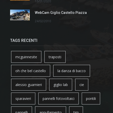
16/01/2020
WebCam Giglio Castello Piazza
24/02/2010
TAGS RECENTI
mcguinnesite
traposti
oh che bel castello
la danza di bacco
alessio guarnieri
giglio lab
cie
sparavieri
pannelli fotovoltaici
pontili
pannelli
annullamento
tim