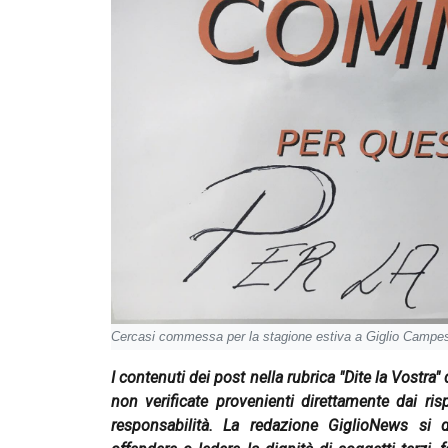
Cercasi commessa per la stagione estiva a Giglio Campe
I contenuti dei post nella rubrica "Dite la Vostra
non verificate provenienti direttamente dai ri
responsabilità. La redazione GiglioNews si 