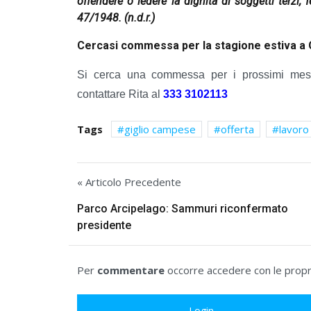
offendere o ledere la dignità di soggetti terzi, f
47/1948.
(n.d.r.)
Cercasi commessa per la stagione estiva a
Si cerca una commessa per i prossimi mesi
contattare Rita al
333 3102113
Tags
giglio campese
offerta
lavoro
« Articolo Precedente
Parco Arcipelago: Sammuri riconfermato
presidente
Per
commentare
occorre accedere con le propri
Login