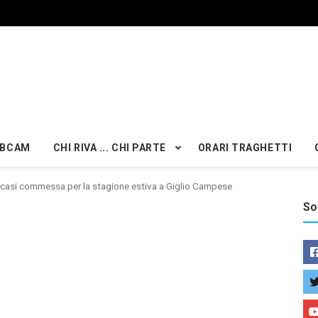
BCAM
CHI RIVA ... CHI PARTE
ORARI TRAGHETTI
casi commessa per la stagione estiva a Giglio Campese
So