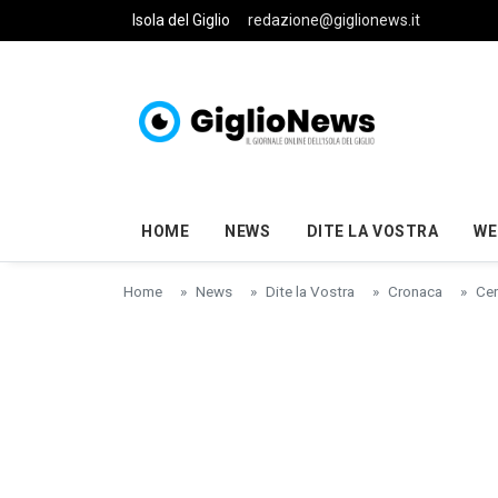
Skip to main content
Isola del Giglio
redazione@giglionews.it
HOME
NEWS
DITE LA VOSTRA
WE
Home
News
Dite la Vostra
Cronaca
Cer