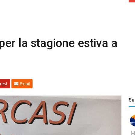
r la stagione estiva a
rest
Email
Su