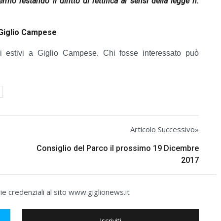
ermo restando il diritto di rettifica ai sensi della legge n.
 Giglio Campese
 estivi a Giglio Campese. Chi fosse interessato può
Articolo Successivo»
Consiglio del Parco il prossimo 19 Dicembre
2017
e credenziali al sito www.giglionews.it
Iscriviti