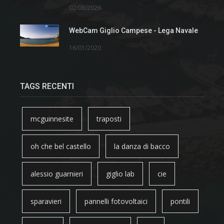
02/08/2026
WebCam Giglio Campese - Lega Navale
16/01/2020
TAGS RECENTI
mcguinnesite
traposti
oh che bel castello
la danza di bacco
alessio guarnieri
giglio lab
cie
sparavieri
pannelli fotovoltaici
pontili