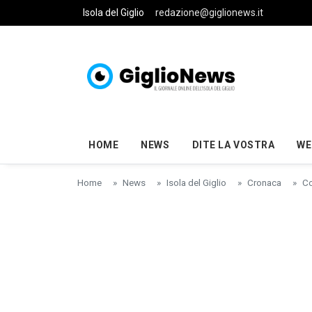
Skip to main content
Isola del Giglio
redazione@giglionews.it
HOME
NEWS
DITE LA VOSTRA
WE
Home
News
Isola del Giglio
Cronaca
Co