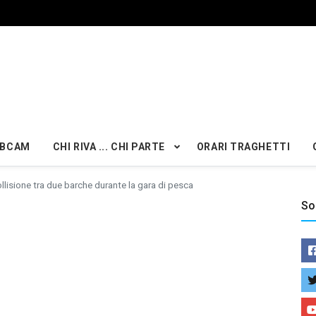
BCAM
CHI RIVA ... CHI PARTE
ORARI TRAGHETTI
llisione tra due barche durante la gara di pesca
So