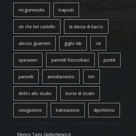
mcguinnesite
traposti
oh che bel castello
la danza di bacco
alessio guarnieri
giglio lab
cie
sparavieri
pannelli fotovoltaici
pontili
pannelli
annullamento
tim
diritto allo studio
borse di studio
navigazione
balneazione
diportismo
Elenco Tags GiglioNews.it