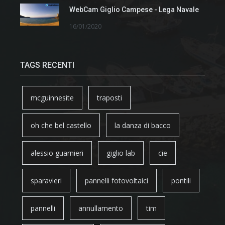
WebCam Giglio Campese - Lega Navale
16/01/2020
TAGS RECENTI
mcguinnesite
traposti
oh che bel castello
la danza di bacco
alessio guarnieri
giglio lab
cie
sparavieri
pannelli fotovoltaici
pontili
pannelli
annullamento
tim