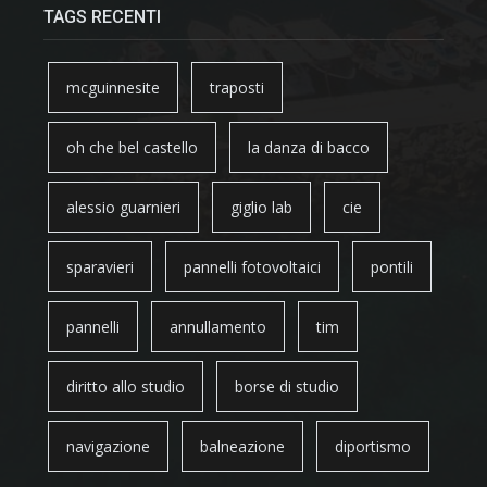
TAGS RECENTI
mcguinnesite
traposti
oh che bel castello
la danza di bacco
alessio guarnieri
giglio lab
cie
sparavieri
pannelli fotovoltaici
pontili
pannelli
annullamento
tim
diritto allo studio
borse di studio
navigazione
balneazione
diportismo