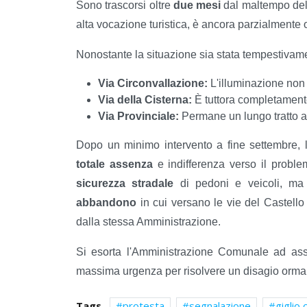
Sono trascorsi oltre
due mesi
dal maltempo del 
alta vocazione turistica, è ancora parzialmente o
Nonostante la situazione sia stata tempestivament
Via Circonvallazione:
L'illuminazione non 
Via della Cisterna:
È tuttora completament
Via Provinciale:
Permane un lungo tratto al
Dopo un minimo intervento a fine settembre, 
totale assenza
e indifferenza verso il probl
sicurezza stradale
di pedoni e veicoli, ma 
abbandono
in cui versano le vie del Castello
dalla stessa Amministrazione.
Si esorta l'Amministrazione Comunale ad assu
massima urgenza per risolvere un disagio ormai
Tags
protesta
segnalazione
giglio 