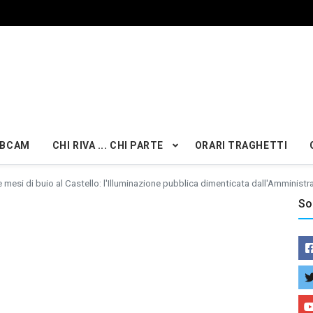
BCAM
CHI RIVA ... CHI PARTE
ORARI TRAGHETTI
 mesi di buio al Castello: l'Illuminazione pubblica dimenticata dall'Amministr
So