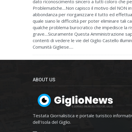
dato riconoscimento sincero a tutti coloro che per 
Problematiche....Non capisco il motivo del NON i
abbondanza per riorganizzare il tutto ed effettuar
quale siano le difficoltà per poter eliminare tali
qualche problema burocratico che impedisce la ri
grave....Sicuramente Questa Amministrazione saprà 
contenti di vedere le vie del Giglio Castello illumi
Comunità Gigliese.....
ABOUT US
Testata Giornalistica e portale turistico informat
dell'Isola del Giglio.