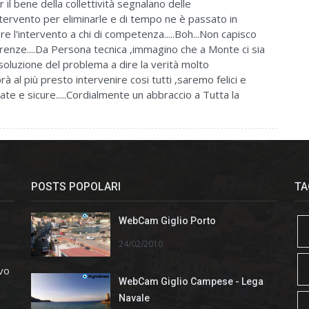
il bene della collettività segnalano delle
ntervento per eliminarle e di tempo ne è passato in
e l'intervento a chi di competenza.....Boh...Non capisco
 carenze....Da Persona tecnica ,immagino che a Monte ci sia
soluzione del problema a dire la verità molto
al più presto intervenire cosi tutti ,saremo felici e
nate e sicure.....Cordialmente un abbraccio a Tutta la
POSTS POPOLARI
TA
WebCam Giglio Porto
24/02/2010
ivo
WebCam Giglio Campese - Lega
Navale