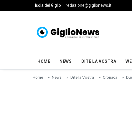
Skip to main content
Isola del Giglio
redazione@giglionews.it
HOME
NEWS
DITE LA VOSTRA
WE
Home
News
Dite la Vostra
Cronaca
Due