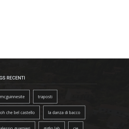
GS RECENTI
mcguinnesite
traposti
oh che bel castello
la danza di bacco
alessio guarnieri
giglio lab
cie