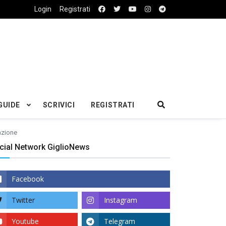
Login
Registrati
GUIDE
SCRIVICI
REGISTRATI
azione
cial Network GiglioNews
Facebook
Twitter
Instagram
Youtube
Telegram