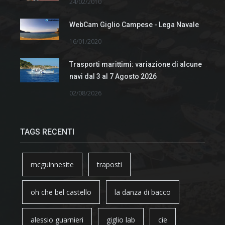
24/02/2010
WebCam Giglio Campese - Lega Navale
16/01/2020
Trasporti marittimi: variazione di alcune
navi dal 3 al 7 Agosto 2026
02/08/2026
TAGS RECENTI
mcguinnesite
traposti
oh che bel castello
la danza di bacco
alessio guarnieri
giglio lab
cie