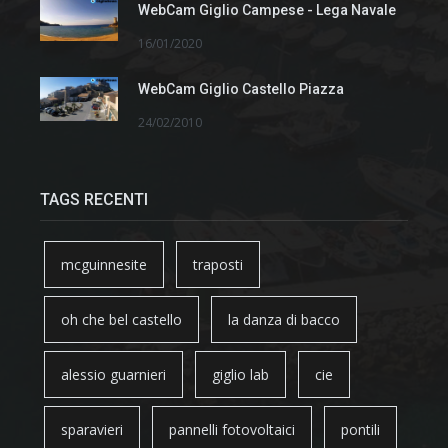
WebCam Giglio Campese - Lega Navale
16/01/2020
WebCam Giglio Castello Piazza
24/02/2010
TAGS RECENTI
mcguinnesite
traposti
oh che bel castello
la danza di bacco
alessio guarnieri
giglio lab
cie
sparavieri
pannelli fotovoltaici
pontili