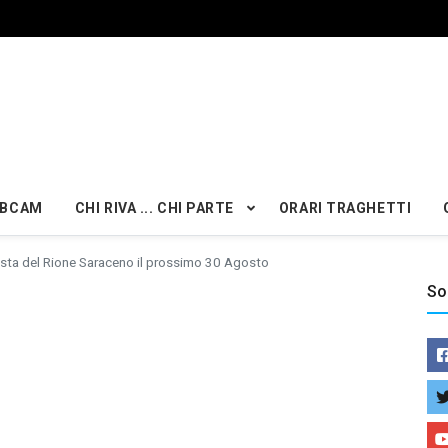
BCAM
CHI RIVA ... CHI PARTE
ORARI TRAGHETTI
sta del Rione Saraceno il prossimo 30 Agosto
So