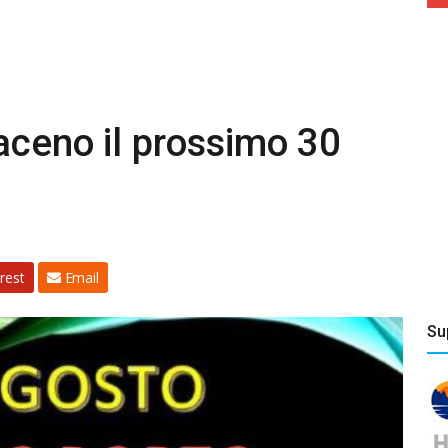
aceno il prossimo 30
rest
Email
Su