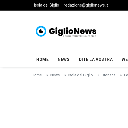
Skip to main content
Isola del Giglio
redazione@giglionews.it
HOME
NEWS
DITE LA VOSTRA
WE
Home
News
Isola del Giglio
Cronaca
Fe