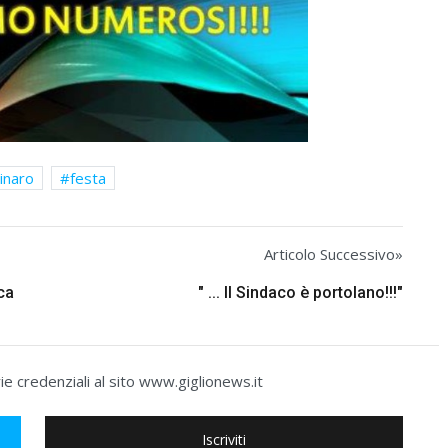
inaro
festa
Articolo Successivo»
ca
" ... Il Sindaco è portolano!!!"
e credenziali al sito www.giglionews.it
Iscriviti