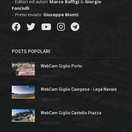
- Editori ed autori:
Marco Baffigi
&
Giorgio
Fanciulli
.
- Primo inviato:
Giuseppe Monti
.
POSTS POPOLARI
WebCam Giglio Porto
24/02/2010
WebCam Giglio Campese - Lega Navale
16/01/2020
WebCam Giglio Castello Piazza
24/02/2010