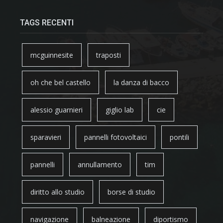
TAGS RECENTI
mcguinnesite
traposti
oh che bel castello
la danza di bacco
alessio guarnieri
giglio lab
cie
sparavieri
pannelli fotovoltaici
pontili
pannelli
annullamento
tim
diritto allo studio
borse di studio
navigazione
balneazione
diportismo