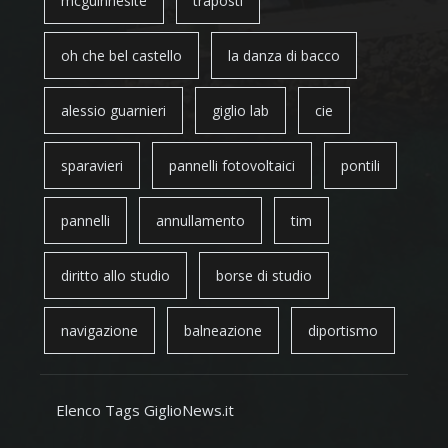
mcguinnesite
traposti
oh che bel castello
la danza di bacco
alessio guarnieri
giglio lab
cie
sparavieri
pannelli fotovoltaici
pontili
pannelli
annullamento
tim
diritto allo studio
borse di studio
navigazione
balneazione
diportismo
Elenco Tags GiglioNews.it