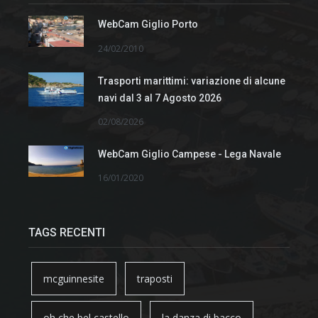
WebCam Giglio Porto
24/02/2010
Trasporti marittimi: variazione di alcune
navi dal 3 al 7 Agosto 2026
02/08/2026
WebCam Giglio Campese - Lega Navale
16/01/2020
TAGS RECENTI
mcguinnesite
traposti
oh che bel castello
la danza di bacco