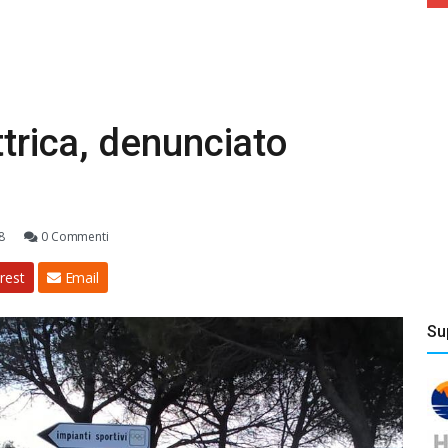
ttrica, denunciato
18
0 Commenti
rest
Email
Su