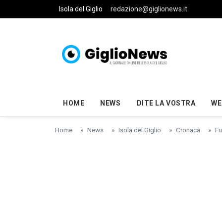
Skip to main content
Isola del Giglio
redazione@giglionews.it
HOME
NEWS
DITE LA VOSTRA
WE
Home
News
Isola del Giglio
Cronaca
Fu