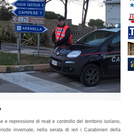
o
e e repressione di reati e controllo del territorio isolano,
do invernale, nella serata di ieri i Carabinieri della