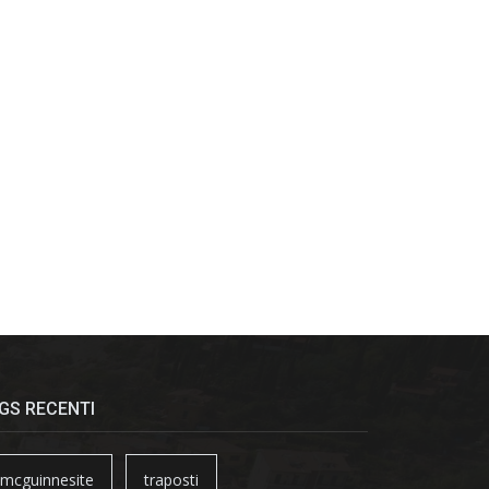
GS RECENTI
mcguinnesite
traposti