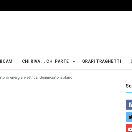
BCAM
CHI RIVA ... CHI PARTE
ORARI TRAGHETTI
rto di energia elettrica, denunciato isolano
So