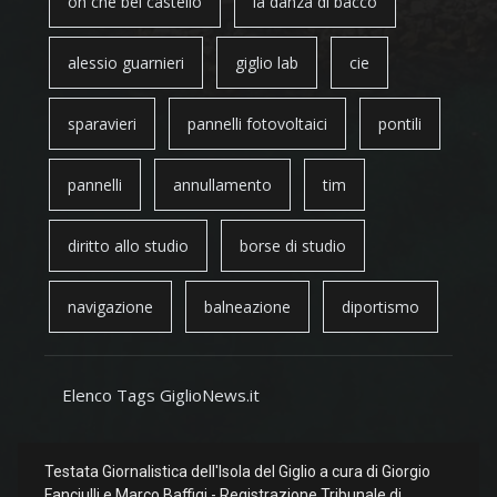
oh che bel castello
la danza di bacco
alessio guarnieri
giglio lab
cie
sparavieri
pannelli fotovoltaici
pontili
pannelli
annullamento
tim
diritto allo studio
borse di studio
navigazione
balneazione
diportismo
Elenco Tags GiglioNews.it
Testata Giornalistica dell'Isola del Giglio a cura di Giorgio
Fanciulli e Marco Baffigi - Registrazione Tribunale di