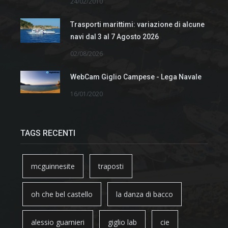
24/02/2010
Trasporti marittimi: variazione di alcune
navi dal 3 al 7 Agosto 2026
02/08/2026
WebCam Giglio Campese - Lega Navale
16/01/2020
TAGS RECENTI
mcguinnesite
traposti
oh che bel castello
la danza di bacco
alessio guarnieri
giglio lab
cie