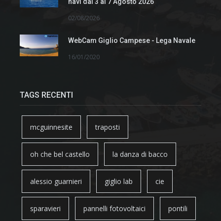
navi dal 3 al 7 Agosto 2026
02/08/2026
WebCam Giglio Campese - Lega Navale
16/01/2020
TAGS RECENTI
mcguinnesite
traposti
oh che bel castello
la danza di bacco
alessio guarnieri
giglio lab
cie
sparavieri
pannelli fotovoltaici
pontili