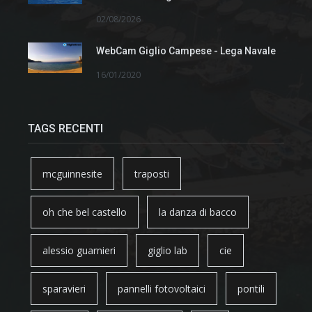
02/08/2026
WebCam Giglio Campese - Lega Navale
16/01/2020
TAGS RECENTI
mcguinnesite
traposti
oh che bel castello
la danza di bacco
alessio guarnieri
giglio lab
cie
sparavieri
pannelli fotovoltaici
pontili