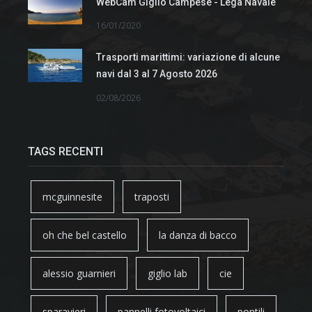
WebCam Giglio Campese - Lega Navale
16/01/2020
Trasporti marittimi: variazione di alcune
navi dal 3 al 7 Agosto 2026
02/08/2026
TAGS RECENTI
mcguinnesite
traposti
oh che bel castello
la danza di bacco
alessio guarnieri
giglio lab
cie
sparavieri
pannelli fotovoltaici
pontili