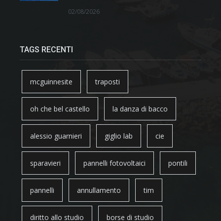
02/08/2026
TAGS RECENTI
mcguinnesite
traposti
oh che bel castello
la danza di bacco
alessio guarnieri
giglio lab
cie
sparavieri
pannelli fotovoltaici
pontili
pannelli
annullamento
tim
diritto allo studio
borse di studio