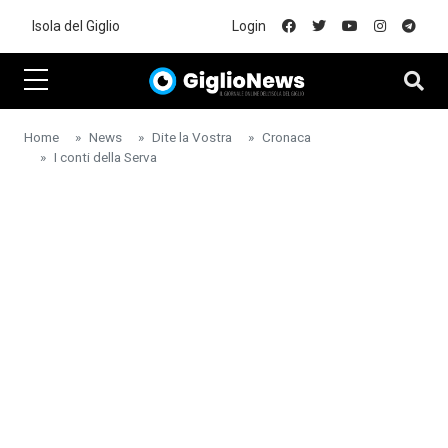
Skip to main content
Isola del Giglio
Login
Home
News
Dite la Vostra
Cronaca
I conti della Serva