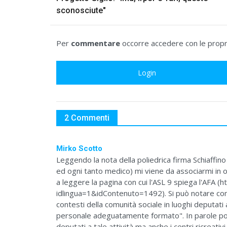
sconosciute"
Per
commentare
occorre accedere con le propri
Login
2 Commenti
Mirko Scotto
Leggendo la nota della poliedrica firma Schiaffin
ed ogni tanto medico) mi viene da associarmi in ogn
a leggere la pagina con cui l'ASL 9 spiega l'AFA (
idlingua=1&idContenuto=1492). Si può notare come "
contesti della comunità sociale in luoghi deputati a
personale adeguatamente formato". In parole pove
deputati a tale attività ma anche i centri ricreati