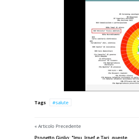
Tags
salute
« Articolo Precedente
Progetto Giglio: "Imu, Irpef e Tari, queste