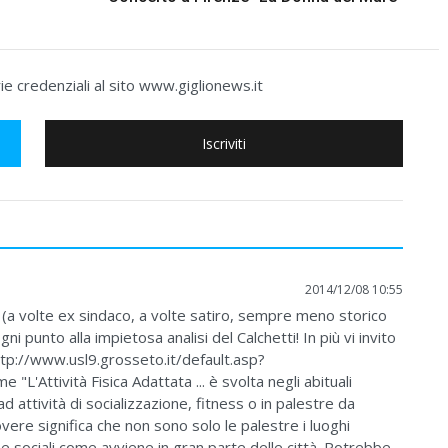
e credenziali al sito www.giglionews.it
Iscriviti
2014/12/08 10:55
o (a volte ex sindaco, a volte satiro, sempre meno storico
i punto alla impietosa analisi del Calchetti! In più vi invito
http://www.usl9.grosseto.it/default.asp?
L'Attività Fisica Adattata ... è svolta negli abituali
d attività di socializzazione, fitness o in palestre da
re significa che non sono solo le palestre i luoghi
vi e sociali come avviene in gran parte delle città. Potrebbe