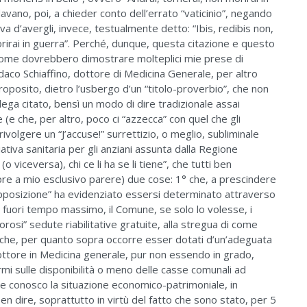
ndavano, poi, a chieder conto dell’errato “vaticinio”, negando
va d’avergli, invece, testualmente detto: “Ibis, redibis non,
orirai in guerra”. Perché, dunque, questa citazione e questo
come dovrebbero dimostrare molteplici mie prese di
Sindaco Schiaffino, dottore di Medicina Generale, per altro
posito, dietro l’usbergo d’un “titolo-proverbio”, che non
ollega citato, bensì un modo di dire tradizionale assai
e che, per altro, poco ci “azzecca” con quel che gli
ivolgere un “J’accuse!” surrettizio, o meglio, subliminale
iativa sanitaria per gli anziani assunta dalla Regione
(o viceversa), chi ce li ha se li tiene”, che tutti ben
pre a mio esclusivo parere) due cose: 1° che, a prescindere
”Opposizione” ha evidenziato essersi determinato attraverso
to fuori tempo massimo, il Comune, se solo lo volesse, i
lorosi” sedute riabilitative gratuite, alla stregua di come
2° che, per quanto sopra occorre esser dotati d’un’adeguata
ottore in Medicina generale, pur non essendo in grado,
rmi sulle disponibilità o meno delle casse comunali ad
ne conosco la situazione economico-patrimoniale, in
n dire, soprattutto in virtù del fatto che sono stato, per 5