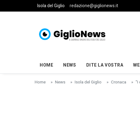
Skip to main content
Isola del Giglio
redazione@giglionews.it
HOME
NEWS
DITE LA VOSTRA
WE
Home
News
Isola del Giglio
Cronaca
"I