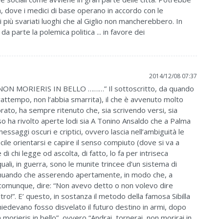
à, dove i medici di base operano in accordo con le
i più svariati luoghi che al Giglio non mancherebbero. In
da parte la polemica politica ... in favore dei
2014/12/08 07:37
NON MORIERIS IN BELLO ………” Il sottoscritto, da quando
rattempo, non l’abbia smarrita), il che è avvenuto molto
ato, ha sempre ritenuto che, sia scrivendo versi, sia
aso ha rivolto aperte lodi sia A Tonino Ansaldo che a Palma
 messaggi oscuri e criptici, ovvero lascia nell’ambiguità le
icile orientarsi e capire il senso compiuto (dove si va a
di chi legge od ascolta, di fatto, lo fa per intriseca
quali, in guerra, sono le munite trincee d’un sistema di
nsinuando che asserendo apertamente, in modo che, a
comunque, dire: “Non avevo detto o non volevo dire
ro!”. E’ questo, in sostanza il metodo della famosa Sibilla
iedevano fosso disvelato il futuro destino in armi, dopo
morieris in bello”, ovvero “Andrai, tornerai, non morirai in