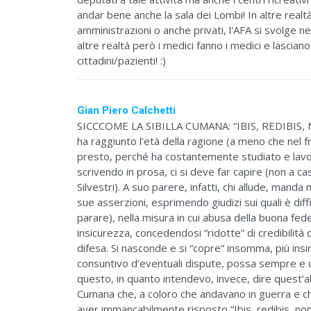
andar bene anche la sala dei Lombi! In altre realt
amministrazioni o anche privati, l'AFA si svolge ne
altre realtà però i medici fanno i medici e lasciano 
cittadini/pazienti! :)
Gian Piero Calchetti
SICCCOME LA SIBILLA CUMANA: “IBIS, REDIBIS, 
ha raggiunto l’età della ragione (a meno che nel f
presto, perché ha costantemente studiato e lavor
scrivendo in prosa, ci si deve far capire (non a c
Silvestri). A suo parere, infatti, chi allude, manda
sue asserzioni, esprimendo giudizi sui quali è diff
parare), nella misura in cui abusa della buona fede 
insicurezza, concedendosi “ridotte” di credibilità 
difesa. Si nasconde e si “copre” insomma, più i
consuntivo d’eventuali dispute, possa sempre e 
questo, in quanto intendevo, invece, dire quest’alt
Cumana che, a coloro che andavano in guerra e ch
aver immancabilmente risposto “Ibis, redibis, non 