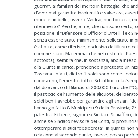
guerra”, ai familiari del morto in battaglia, che a
d’aver mai garantito incolumità e salvezza, asseri
morieris in bello, ovvero “Andrai, non tornerai, m
riferimento? Perché, a me, che non sono certo, 
posizione, il “Difensore d’Ufficio” d’Ortelli, l’ex 
senza essere stato minimamente sollecitato in pro
è affatto, come riferisce, esclusiva dell’illustre c
comune, sia in Maremma, che nel resto del Paese (
sottostà), sembra che, in sostanza, abbia inteso r
alla Giunta in carica, prendendo a pretesto un’iniz
Toscana. Infatti, dietro “I soldi sono come i dolori 
conoscono, l’emerito dottor Schiaffino cela (sem
dal disavanzo di Bilancio di 200.000 Euro che l’
il pasticcio dell’aumento delle aliquote, delibera
soldi ben li avrebbe per garantire agli anziani “do
hanno già fatto 8 Municipi su 9 della Provincia; 
palestra. Ebbene, signor ex Sindaco Schiaffino, d
anche se Sindaco revisore dei Conti, di pronuncia
ottemperara ai suoi “desiderata”, in quanto non 
relazione al secondo punto, invece, posso però be