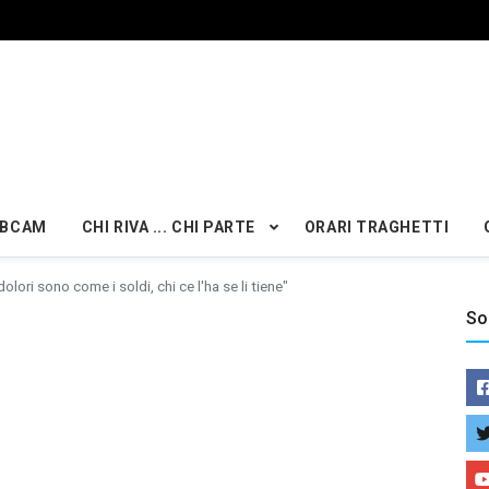
BCAM
CHI RIVA ... CHI PARTE
ORARI TRAGHETTI
 dolori sono come i soldi, chi ce l'ha se li tiene"
So