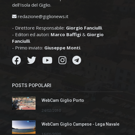
dell'Isola del Giglio.
redazione@giglionews.it
- Direttore Responsabile:
Giorgio Fanciulli
.
- Editori ed autori:
Marco Baffigi
&
Giorgio
Fanciulli
.
- Primo inviato:
Giuseppe Monti
.
POSTS POPOLARI
WebCam Giglio Porto
24/02/2010
WebCam Giglio Campese - Lega Navale
16/01/2020