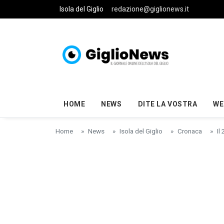
Skip to main content
Isola del Giglio
redazione@giglionews.it
HOME
NEWS
DITE LA VOSTRA
WE
Home
News
Isola del Giglio
Cronaca
Il