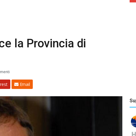
e la Provincia di
menti
rest
Email
Su