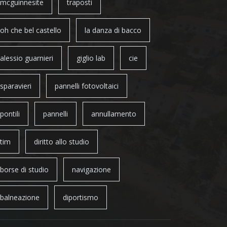
mcguinnesite
traposti
oh che bel castello
la danza di bacco
alessio guarnieri
giglio lab
cie
sparavieri
pannelli fotovoltaici
pontili
pannelli
annullamento
tim
diritto allo studio
borse di studio
navigazione
balneazione
diportismo