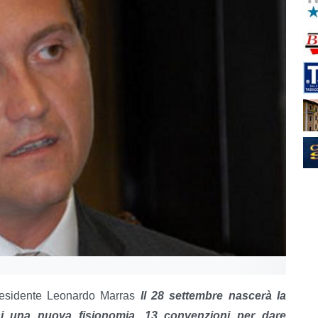
residente Leonardo Marras
Il 28 settembre nascerà la
i una nuova fisionomia. 13 convenzioni per dare