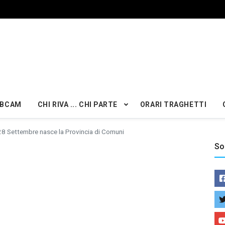
BCAM
CHI RIVA ... CHI PARTE
ORARI TRAGHETTI
 28 Settembre nasce la Provincia di Comuni
So