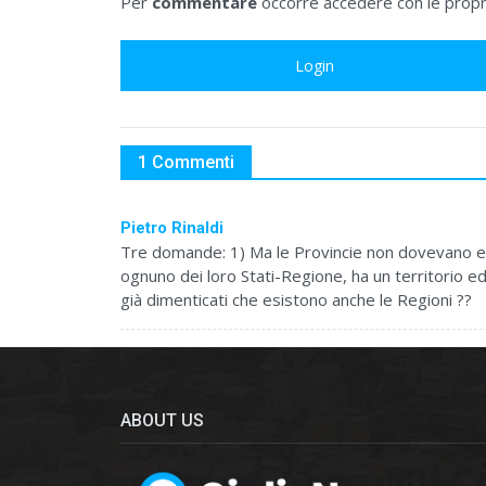
Per
commentare
occorre accedere con le propri
Login
1 Commenti
Pietro Rinaldi
Tre domande: 1) Ma le Provincie non dovevano e
ognuno dei loro Stati-Regione, ha un territorio ed
già dimenticati che esistono anche le Regioni ??
ABOUT US