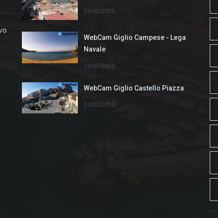
24/02/2010
ivo
WebCam Giglio Campese - Lega
Navale
16/01/2020
WebCam Giglio Castello Piazza
24/02/2010