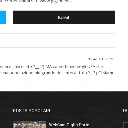
e credenziali al sito www.giglionews.it
Iscriviti
2014/07/18 05:51
ssere cancellate ?__ 2) MA come fanno negli USA che
 una popolazione più grande dell'Intera Italia ?_ 3) Ci siamo
POSTS POPOLARI
TA
WebCam Giglio Porto