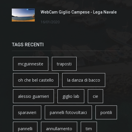
WebCam Giglio Campese - Lega Navale
16/01/2020
TAGS RECENTI
mcguinnesite
traposti
oh che bel castello
la danza di bacco
alessio guarnieri
giglio lab
cie
sparavieri
pannelli fotovoltaici
pontili
pannelli
annullamento
tim