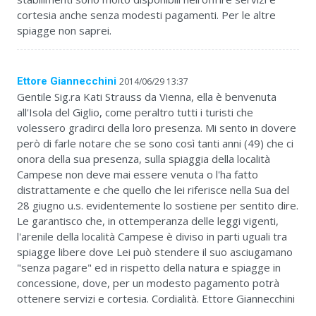
cortesia anche senza modesti pagamenti. Per le altre
spiagge non saprei.
Ettore Giannecchini
2014/06/29 13:37
Gentile Sig.ra Kati Strauss da Vienna, ella è benvenuta
all'Isola del Giglio, come peraltro tutti i turisti che
volessero gradirci della loro presenza. Mi sento in dovere
però di farle notare che se sono così tanti anni (49) che ci
onora della sua presenza, sulla spiaggia della località
Campese non deve mai essere venuta o l'ha fatto
distrattamente e che quello che lei riferisce nella Sua del
28 giugno u.s. evidentemente lo sostiene per sentito dire.
Le garantisco che, in ottemperanza delle leggi vigenti,
l'arenile della località Campese è diviso in parti uguali tra
spiagge libere dove Lei può stendere il suo asciugamano
"senza pagare" ed in rispetto della natura e spiagge in
concessione, dove, per un modesto pagamento potrà
ottenere servizi e cortesia. Cordialità. Ettore Giannecchini