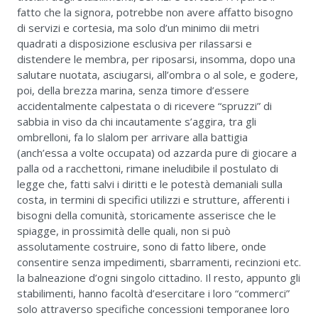
fatto che la signora, potrebbe non avere affatto bisogno
di servizi e cortesia, ma solo d’un minimo dii metri
quadrati a disposizione esclusiva per rilassarsi e
distendere le membra, per riposarsi, insomma, dopo una
salutare nuotata, asciugarsi, all’ombra o al sole, e godere,
poi, della brezza marina, senza timore d’essere
accidentalmente calpestata o di ricevere “spruzzi” di
sabbia in viso da chi incautamente s’aggira, tra gli
ombrelloni, fa lo slalom per arrivare alla battigia
(anch’essa a volte occupata) od azzarda pure di giocare a
palla od a racchettoni, rimane ineludibile il postulato di
legge che, fatti salvi i diritti e le potestà demaniali sulla
costa, in termini di specifici utilizzi e strutture, afferenti i
bisogni della comunità, storicamente asserisce che le
spiagge, in prossimità delle quali, non si può
assolutamente costruire, sono di fatto libere, onde
consentire senza impedimenti, sbarramenti, recinzioni etc.
la balneazione d’ogni singolo cittadino. Il resto, appunto gli
stabilimenti, hanno facoltà d’esercitare i loro “commerci”
solo attraverso specifiche concessioni temporanee loro