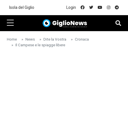
Skip to main content
Isola del Giglio
Login
Home
News
Dite la Vostra
Cronaca
Il Campese e le spiagge libere