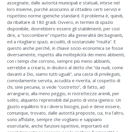
assegnate, dalle autorità municipali e statuali, intese nel
loro insieme, purchè assicurino al cittadino certi servizi e
rispettino norme igieniche standard. Il problema è, quindi,
da ribaltare di 180 gradi. Ovvero, in termini di spazio
disponibile, dovrebbero essere gli stabilimenti, per così
dire, a “soccombere” rispetto alla generalità dei bagnanti,
ed a ritagliarsi spazi, accuditi, di sostanziale “risulta”. E
questo anche perché, in chiave socio-economica se fosse
diversamente, rispetto alla molteplicità dei meno abbienti,
con i tempi che corrono, sempre più meno abbianti,
verrebbe a crearsi, in disdoro al detto che “da nudi, come
davanti a Dio, siamo tutti uguali”, una casta di privilegiati,
comodamente servita, accudita e riverita, al cospetto di
chi, sine pecunia, si vede “costretto”, di fatto, ad
arrangiarsi, alla meno peggio, in ristrettezze arenili, per
solito, alquanto reprensibili dal punto di vista igienico. Un
giusto equilibrio tra i diversi bisogni, può e deve essere,
comunque, trovato, dalle autorità preposte, cui, tra l’altro,
sono affidate, sempre che vogliano e sappiano
esercitarle, anche funzioni ispettive, importanti ed