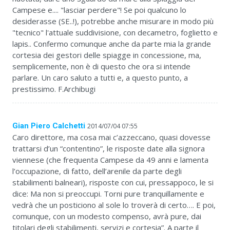
Campese e.... "lasciar perdere"! Se poi qualcuno lo
desiderasse (SE..!), potrebbe anche misurare in modo più
"tecnico" l'attuale suddivisione, con decametro, foglietto e
lapis.. Confermo comunque anche da parte mia la grande
cortesia dei gestori delle spiagge in concessione, ma,
semplicemente, non è di questo che ora si intende
parlare. Un caro saluto a tutti e, a questo punto, a
prestissimo. F.Archibugi
Gian Piero Calchetti
2014/07/04 07:55
Caro direttore, ma cosa mai c’azzeccano, quasi dovesse
trattarsi d’un “contentino”, le risposte date alla signora
viennese (che frequenta Campese da 49 anni e lamenta
l’occupazione, di fatto, dell’arenile da parte degli
stabilimenti balneari), risposte con cui, pressappoco, le si
dice: Ma non si preoccupi. Torni pure tranquillamente e
vedrà che un posticiono al sole lo troverà di certo…. E poi,
comunque, con un modesto compenso, avrà pure, dai
titolari degli stabilimenti, servizi e cortesia”. A parte il