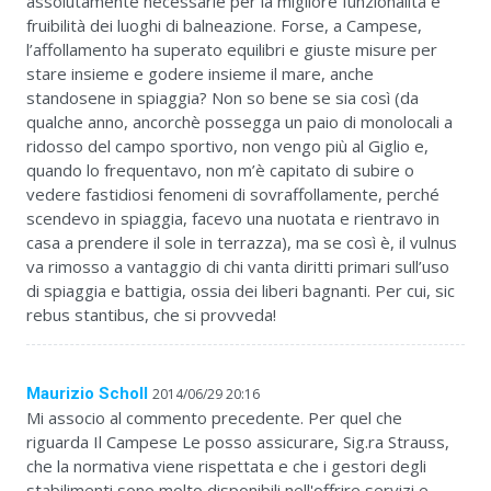
assolutamente necessarie per la migliore funzionalità e
fruibilità dei luoghi di balneazione. Forse, a Campese,
l’affollamento ha superato equilibri e giuste misure per
stare insieme e godere insieme il mare, anche
standosene in spiaggia? Non so bene se sia così (da
qualche anno, ancorchè possegga un paio di monolocali a
ridosso del campo sportivo, non vengo più al Giglio e,
quando lo frequentavo, non m’è capitato di subire o
vedere fastidiosi fenomeni di sovraffollamente, perché
scendevo in spiaggia, facevo una nuotata e rientravo in
casa a prendere il sole in terrazza), ma se così è, il vulnus
va rimosso a vantaggio di chi vanta diritti primari sull’uso
di spiaggia e battigia, ossia dei liberi bagnanti. Per cui, sic
rebus stantibus, che si provveda!
Maurizio Scholl
2014/06/29 20:16
Mi associo al commento precedente. Per quel che
riguarda Il Campese Le posso assicurare, Sig.ra Strauss,
che la normativa viene rispettata e che i gestori degli
stabilimenti sono molto disponibili nell'offrire servizi e