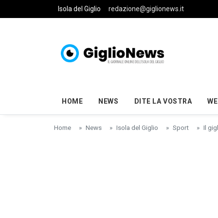
Skip to main content
Isola del Giglio
redazione@giglionews.it
HOME
NEWS
DITE LA VOSTRA
WE
Home
News
Isola del Giglio
Sport
Il gi