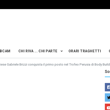
BCAM
CHI RIVA ... CHI PARTE
ORARI TRAGHETTI
gliese Gabriele Brizzi conquista il primo posto nel Trofeo Perusia di Body Buil
So