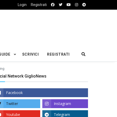
Login
Registrati
GUIDE
SCRIVICI
REGISTRATI
ding
cial Network GiglioNews
Facebook
Twitter
Instagram
Youtube
Telegram