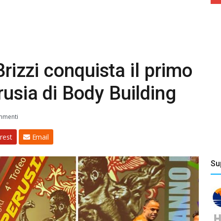
Brizzi conquista il primo
rusia di Body Building
mmenti
rest
Email
Su