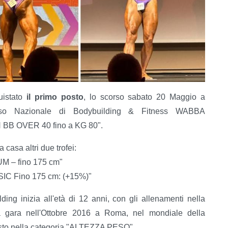
uistato
il primo posto
, lo scorso sabato 20 Maggio a
so Nazionale di Bodybuilding & Fitness WABBA
 BB OVER 40 fino a KG 80".
casa altri due trofei:
M – fino 175 cm"
IC Fino 175 cm: (+15%)"
ding inizia all'età di 12 anni, con gli allenamenti nella
ma gara nell'Ottobre 2016 a Roma, nel mondiale della
posto nella categoria "ALTEZZA PESO".