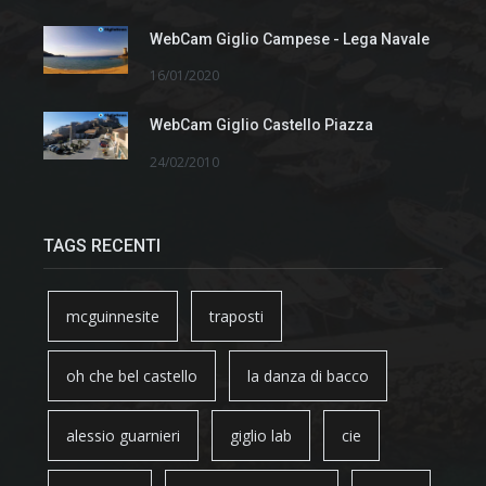
WebCam Giglio Campese - Lega Navale
16/01/2020
WebCam Giglio Castello Piazza
24/02/2010
TAGS RECENTI
mcguinnesite
traposti
oh che bel castello
la danza di bacco
alessio guarnieri
giglio lab
cie