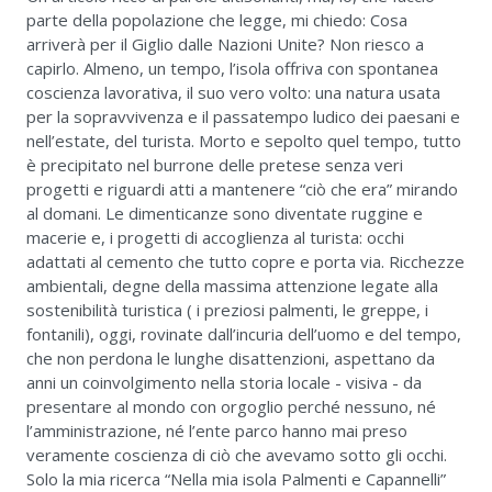
parte della popolazione che legge, mi chiedo: Cosa
arriverà per il Giglio dalle Nazioni Unite? Non riesco a
capirlo. Almeno, un tempo, l’isola offriva con spontanea
coscienza lavorativa, il suo vero volto: una natura usata
per la sopravvivenza e il passatempo ludico dei paesani e
nell’estate, del turista. Morto e sepolto quel tempo, tutto
è precipitato nel burrone delle pretese senza veri
progetti e riguardi atti a mantenere “ciò che era” mirando
al domani. Le dimenticanze sono diventate ruggine e
macerie e, i progetti di accoglienza al turista: occhi
adattati al cemento che tutto copre e porta via. Ricchezze
ambientali, degne della massima attenzione legate alla
sostenibilità turistica ( i preziosi palmenti, le greppe, i
fontanili), oggi, rovinate dall’incuria dell’uomo e del tempo,
che non perdona le lunghe disattenzioni, aspettano da
anni un coinvolgimento nella storia locale - visiva - da
presentare al mondo con orgoglio perché nessuno, né
l’amministrazione, né l’ente parco hanno mai preso
veramente coscienza di ciò che avevamo sotto gli occhi.
Solo la mia ricerca “Nella mia isola Palmenti e Capannelli”