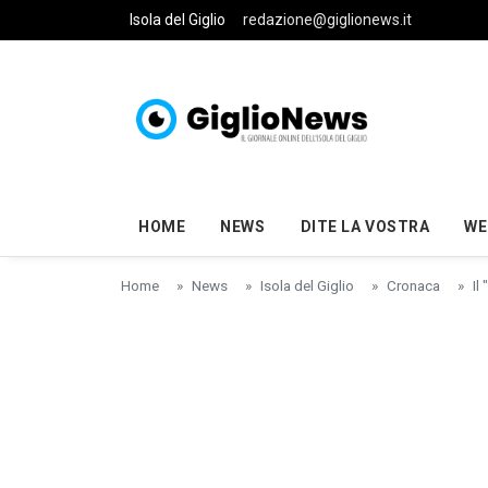
Skip to main content
Isola del Giglio
redazione@giglionews.it
HOME
NEWS
DITE LA VOSTRA
WE
Home
News
Isola del Giglio
Cronaca
Il