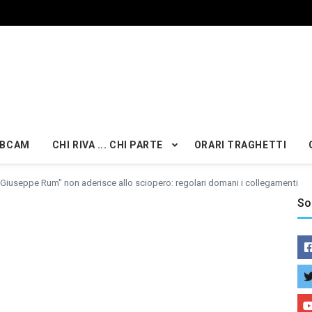
BCAM
CHI RIVA ... CHI PARTE
ORARI TRAGHETTI
 "Giuseppe Rum" non aderisce allo sciopero: regolari domani i collegamenti
So