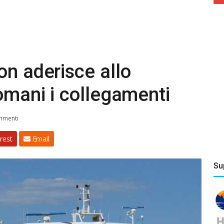
on aderisce allo
domani i collegamenti
mmenti
rest
Email
Su