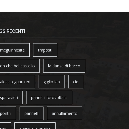
GS RECENTI
mcguinnesite
traposti
oh che bel castello
la danza di bacco
alessio guarnieri
giglio lab
cie
sparavieri
pannelli fotovoltaici
pontili
pannelli
annullamento