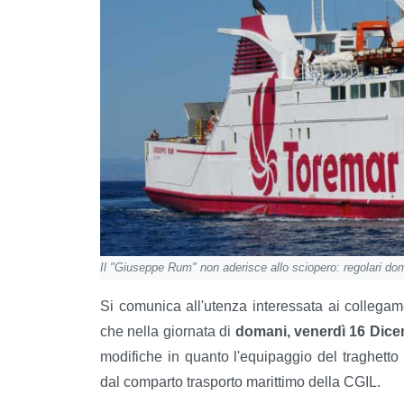
Il "Giuseppe Rum" non aderisce allo sciopero: regolari do
Si comunica all'utenza interessata ai collegame
che nella giornata di
domani, venerdì 16 Dic
modifiche in quanto l'equipaggio del traghett
dal comparto trasporto marittimo della CGIL.