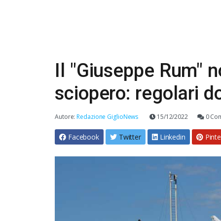
Il "Giuseppe Rum" n
sciopero: regolari 
Autore:
Redazione GiglioNews
15/12/2022
0 Co
Facebook
Twitter
Linkedin
Pinte