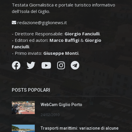
Testata Giornalistica e portale turistico informativo
dell'Isola del Giglio.
redazione@giglionews.it
- Direttore Responsabile:
Giorgio Fanciulli
.
- Editori ed autori:
Marco Baffigi
&
Giorgio
Fanciulli
.
- Primo inviato:
Giuseppe Monti
.
POSTS POPOLARI
WebCam Giglio Porto
24/02/2010
Trasporti marittimi: variazione di alcune