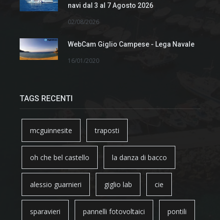
navi dal 3 al 7 Agosto 2026
02/08/2026
WebCam Giglio Campese - Lega Navale
16/01/2020
TAGS RECENTI
mcguinnesite
traposti
oh che bel castello
la danza di bacco
alessio guarnieri
giglio lab
cie
sparavieri
pannelli fotovoltaici
pontili