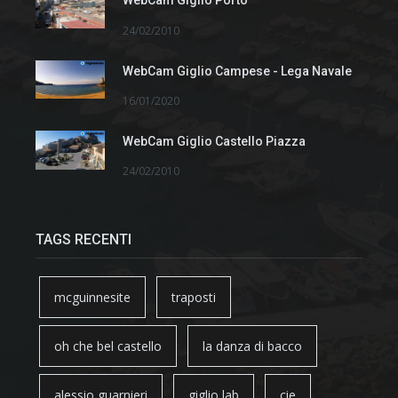
WebCam Giglio Porto
24/02/2010
WebCam Giglio Campese - Lega Navale
16/01/2020
WebCam Giglio Castello Piazza
24/02/2010
TAGS RECENTI
mcguinnesite
traposti
oh che bel castello
la danza di bacco
alessio guarnieri
giglio lab
cie