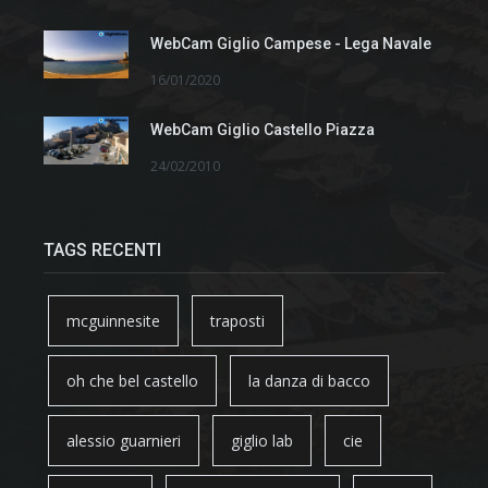
WebCam Giglio Campese - Lega Navale
16/01/2020
WebCam Giglio Castello Piazza
24/02/2010
TAGS RECENTI
mcguinnesite
traposti
oh che bel castello
la danza di bacco
alessio guarnieri
giglio lab
cie