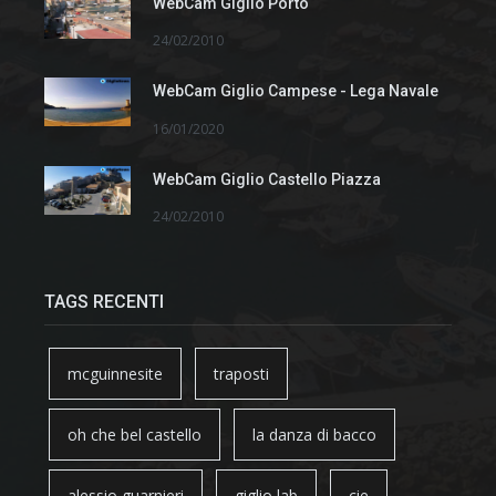
WebCam Giglio Porto
24/02/2010
WebCam Giglio Campese - Lega Navale
16/01/2020
WebCam Giglio Castello Piazza
24/02/2010
TAGS RECENTI
mcguinnesite
traposti
oh che bel castello
la danza di bacco
alessio guarnieri
giglio lab
cie