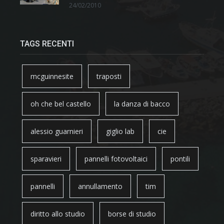
24/02/2010
TAGS RECENTI
mcguinnesite
traposti
oh che bel castello
la danza di bacco
alessio guarnieri
giglio lab
cie
sparavieri
pannelli fotovoltaici
pontili
pannelli
annullamento
tim
diritto allo studio
borse di studio