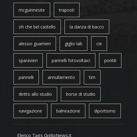
mcguinnesite
traposti
oh che bel castello
la danza di bacco
alessio guarnieri
giglio lab
cie
sparavieri
pannelli fotovoltaici
pontili
pannelli
annullamento
tim
diritto allo studio
borse di studio
navigazione
balneazione
diportismo
Elenco Tags GiglioNews.it