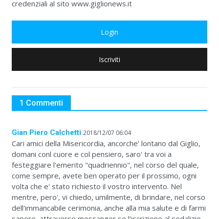
credenziali al sito www.giglionews.it
Login
Iscriviti
1 Commenti
Gian Piero Calchetti
2018/12/07 06:04
Cari amici della Misericordia, ancorche' lontano dal Giglio,
domani conl cuore e col pensiero, saro' tra voi a
festeggiare l'emerito "quadriennio", nel corso del quale,
come sempre, avete ben operato per il prossimo, ogni
volta che e' stato richiesto il vostro intervento. Nel
mentre, pero', vi chiedo, umilmente, di brindare, nel corso
dell'immancabile cerimonia, anche alla mia salute e di farmi
sapere, attraverso messanger se l'iscrizione al sodalizio