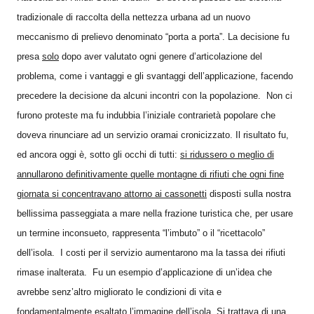
tradizionale di raccolta della nettezza urbana ad un nuovo
meccanismo di prelievo denominato “porta a porta”. La decisione fu
presa
solo
dopo aver valutato ogni genere d’articolazione del
problema, come i vantaggi e gli svantaggi dell’applicazione, facendo
precedere la decisione da alcuni incontri con la popolazione. Non ci
furono proteste ma fu indubbia l’iniziale contrarietà popolare che
doveva rinunciare ad un servizio oramai cronicizzato. Il risultato fu,
ed ancora oggi è, sotto gli occhi di tutti:
si ridussero o meglio di
annullarono definitivamente quelle montagne di rifiuti che ogni fine
giornata si concentravano attorno ai cassonetti
disposti sulla nostra
bellissima passeggiata a mare nella frazione turistica che, per usare
un termine inconsueto, rappresenta “l’imbuto” o il “ricettacolo”
dell’isola. I costi per il servizio aumentarono ma la tassa dei rifiuti
rimase inalterata. Fu un esempio d’applicazione di un’idea che
avrebbe senz’altro migliorato le condizioni di vita e
fondamentalmente esaltato l’immagine dell’isola. Si trattava di una