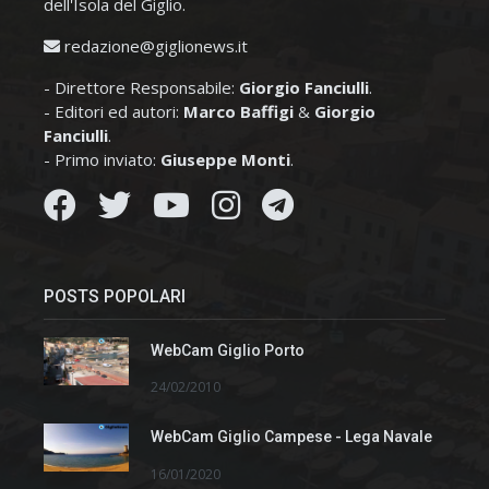
dell'Isola del Giglio.
redazione@giglionews.it
- Direttore Responsabile:
Giorgio Fanciulli
.
- Editori ed autori:
Marco Baffigi
&
Giorgio
Fanciulli
.
- Primo inviato:
Giuseppe Monti
.
POSTS POPOLARI
WebCam Giglio Porto
24/02/2010
WebCam Giglio Campese - Lega Navale
16/01/2020