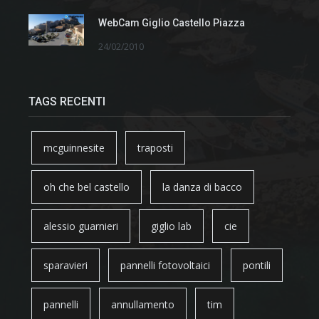
WebCam Giglio Castello Piazza
24/02/2010
TAGS RECENTI
mcguinnesite
traposti
oh che bel castello
la danza di bacco
alessio guarnieri
giglio lab
cie
sparavieri
pannelli fotovoltaici
pontili
pannelli
annullamento
tim