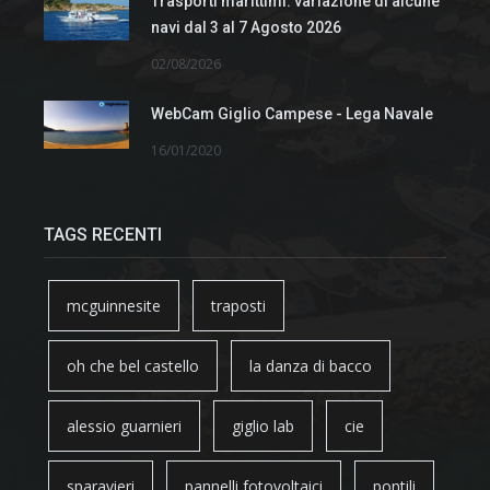
Trasporti marittimi: variazione di alcune
navi dal 3 al 7 Agosto 2026
02/08/2026
WebCam Giglio Campese - Lega Navale
16/01/2020
TAGS RECENTI
mcguinnesite
traposti
oh che bel castello
la danza di bacco
alessio guarnieri
giglio lab
cie
sparavieri
pannelli fotovoltaici
pontili