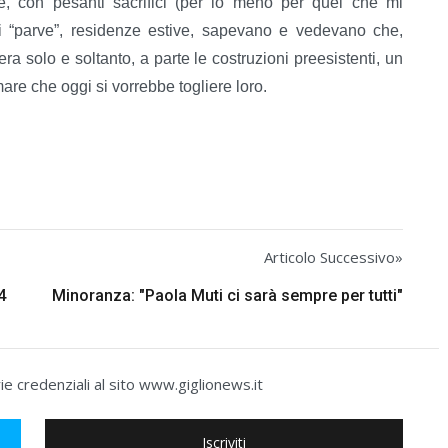
e, con pesanti sacrifici (per lo meno per quel che mi
ai “parve”, residenze estive, sapevano e vedevano che,
ra solo e soltanto, a parte le costruzioni preesistenti, un
are che oggi si vorrebbe togliere loro.
Articolo Successivo»
4
Minoranza: "Paola Muti ci sarà sempre per tutti"
e credenziali al sito www.giglionews.it
Iscriviti