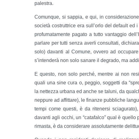
palestra.
Comunque, si sappia, e qui, in considerazione de
società costruttrice era sull’orlo del default ed
profumatamente pagato a tutto vantaggio dell’Ist
parlare per tutti senza averli consultati, dichi
solo) davanti al Comune, ovvero ad occupare s
s’intenderà non solo sanare il degrado, ma addir
E questo, non solo perché, mentre ai non resi
quali una sine cura o, peggio, soggetti da “sp
la nettezza urbana ed anche se taluni, da qua
neppure ad affittare), le finanze pubbliche lang
tempi come questi, è da ritenersi sciagurato), 
davanti agli occhi, un “catafalco” qual è quello 
rimasta, è da considerare assolutamente delittu