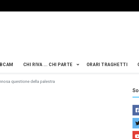
BCAM
CHI RIVA ... CHI PARTE
ORARI TRAGHETTI
nnosa questione della palestra
So