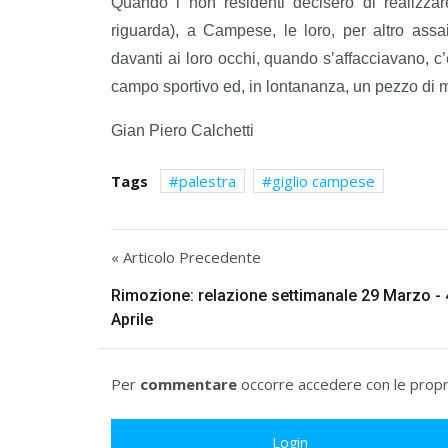
Quando i non residenti decisero di realizzar
riguarda), a Campese, le loro, per altro ass
davanti ai loro occhi, quando s’affacciavano, c’e
campo sportivo ed, in lontananza, un pezzo di m
Gian Piero Calchetti
Tags
palestra
giglio campese
« Articolo Precedente
Rimozione: relazione settimanale 29 Marzo - 
Aprile
Per
commentare
occorre accedere con le propri
Login