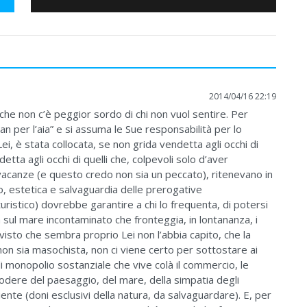
2014/04/16 22:19
che non c’è peggior sordo di chi non vuol sentire. Per
an per l’aia” e si assuma le Sue responsabilità per lo
ei, è stata collocata, se non grida vendetta agli occhi di
a agli occhi di quelli che, colpevoli solo d’aver
acanze (e questo credo non sia un peccato), ritenevano in
, estetica e salvaguardia delle prerogative
ristico) dovrebbe garantire a chi lo frequenta, di potersi
ta sul mare incontaminato che fronteggia, in lontananza, i
visto che sembra proprio Lei non l’abbia capito, che la
non sia masochista, non ci viene certo per sottostare ai
di monopolio sostanziale che vive colà il commercio, le
dere del paesaggio, del mare, della simpatia degli
ente (doni esclusivi della natura, da salvaguardare). E, per