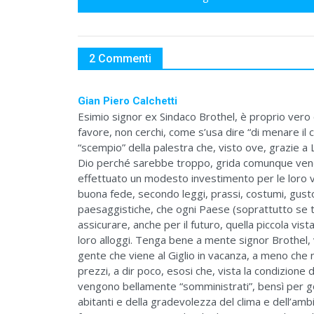
2 Commenti
Gian Piero Calchetti
Esimio signor ex Sindaco Brothel, è proprio vero 
favore, non cerchi, come s’usa dire “di menare il c
“scempio” della palestra che, visto ove, grazie a L
Dio perché sarebbe troppo, grida comunque vendett
effettuato un modesto investimento per le loro v
buona fede, secondo leggi, prassi, costumi, gusto
paesaggistiche, che ogni Paese (soprattutto se tu
assicurare, anche per il futuro, quella piccola vis
loro alloggi. Tenga bene a mente signor Brothel, 
gente che viene al Giglio in vacanza, a meno che 
prezzi, a dir poco, esosi che, vista la condizione 
vengono bellamente “somministrati”, bensì per go
abitanti e della gradevolezza del clima e dell’ambi