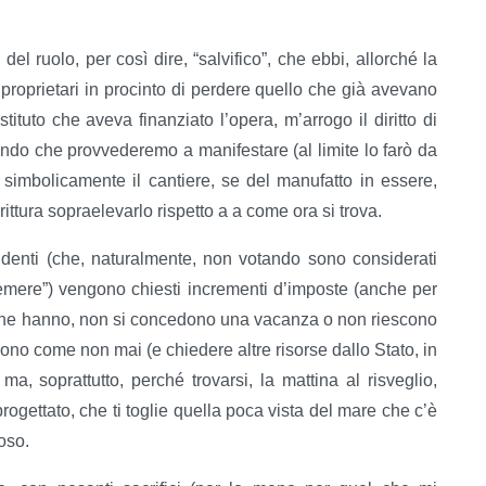
l ruolo, per così dire, “salvifico”, che ebbi, allorché la
 i proprietari in procinto di perdere quello che già avevano
ituto che aveva finanziato l’opera, m’arrogo il diritto di
arando che provvederemo a manifestare (al limite lo farò da
imbolicamente il cantiere, se del manufatto in essere,
ittura sopraelevarlo rispetto a a come ora si trova.
denti (che, naturalmente, non votando sono considerati
remere”) vengono chiesti incrementi d’imposte (anche per
lche hanno, non si concedono una vacanza o non riescono
uono come non mai (e chiedere altre risorse dallo Stato, in
ma, soprattutto, perché trovarsi, la mattina al risveglio,
progettato, che ti toglie quella poca vista del mare che c’è
oso.