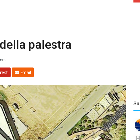
della palestra
nti
rest
Email
Su