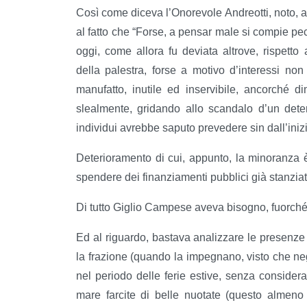
Così come diceva l’Onorevole Andreotti, noto, appu
al fatto che “Forse, a pensar male si compie pe
oggi, come allora fu deviata altrove, rispetto a
della palestra, forse a motivo d’interessi no
manufatto, inutile ed inservibile, ancorché d
slealmente, gridando allo scandalo d’un deter
individui avrebbe saputo prevedere sin dall’iniz
Deterioramento di cui, appunto, la minoranza è 
spendere dei finanziamenti pubblici già stanziati 
Di tutto Giglio Campese aveva bisogno, fuorché
Ed al riguardo, bastava analizzare le presenze 
la frazione (quando la impegnano, visto che neg
nel periodo delle ferie estive, senza considera
mare farcite di belle nuotate (questo almeno