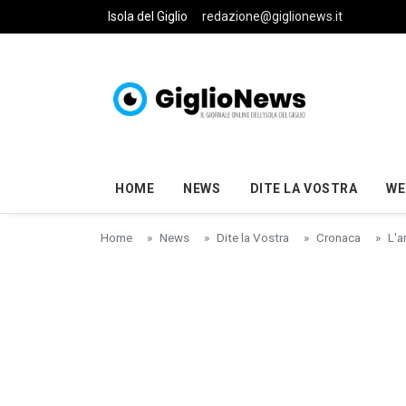
Skip to main content
Isola del Giglio
redazione@giglionews.it
HOME
NEWS
DITE LA VOSTRA
WE
Home
News
Dite la Vostra
Cronaca
L'a