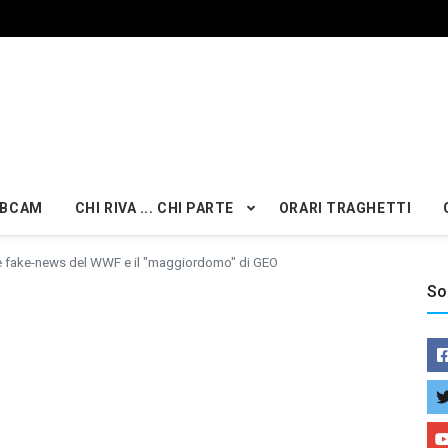
BCAM
CHI RIVA ... CHI PARTE
ORARI TRAGHETTI
e fake-news del WWF e il "maggiordomo" di GEO
So