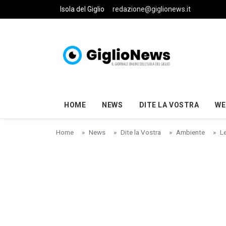
Skip to main content
Isola del Giglio
redazione@giglionews.it
HOME
NEWS
DITE LA VOSTRA
WE
Home
News
Dite la Vostra
Ambiente
L