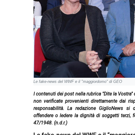
Le fake-news del WWF e il "maggiordomo" di GEO
I contenuti dei post nella rubrica "Dite la Vostra
non verificate provenienti direttamente dai ri
responsabilità. La redazione GiglioNews si 
offendere o ledere la dignità di soggetti terzi, f
47/1948.
(n.d.r.)
Le fake-news del WWF e il “maggio