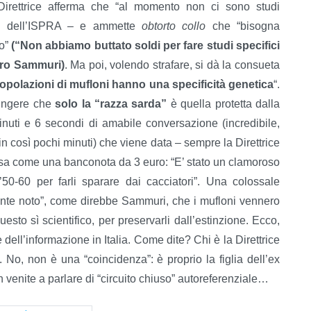
a Direttrice afferma che “al momento non ci sono studi
o e dell’ISPRA – e ammette
obtorto collo
che “bisogna
io”
(“Non abbiamo buttato soldi per fare studi specifici
iero Sammuri)
. Ma poi, volendo strafare, si dà la consueta
popolazioni di mufloni hanno una specificità
genetica
“.
iungere che
solo la “razza sarda”
è quella protetta dalla
nuti e 6 secondi di amabile conversazione (incredibile,
n così pochi minuti) che viene data – sempre la Direttrice
alsa come una banconota da 3 euro: “E’ stato un clamoroso
 ’50-60 per farli sparare dai cacciatori”. Una colossale
nte noto”, come direbbe Sammuri, che i mufloni vennero
uesto sì scientifico, per preservarli dall’estinzione. Ecco,
 dell’informazione in Italia. Come dite? Chi è la Direttrice
. No, non è una “coincidenza”: è proprio la figlia dell’ex
 venite a parlare di “circuito chiuso” autoreferenziale…