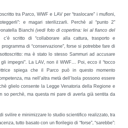
toscritto tra Parco, WWF e LAV per “traslocare” i mufloni,
gerli”: e magari sterilizzarli. Perchè al “punto 2”
Donatella Bianchi
(vedi foto di copertina: lei al fianco del
, c’è scritto di “collaborare alla cattura, trasporto e
 programma di “conservazione”, forse si potrebbe fare di
sottoscritto: ma è stato lo stesso Sammuri ad accusare
gli impegni”. La LAV, non il WWF… Poi, ecco il “tocco
Direttrice spiega che il Parco può in questo momento
competenza, ma nell’altra metà dell’Isola possono essere
chè glielo consente la Legge Venatoria della Regione e
on so perchè, ma questa mi pare di averla già sentita da
 svilire e minimizzare lo studio scientifico realizzato, tra
iacenza, tutto basato con un florilegio di “forse”, “sarebbe”: