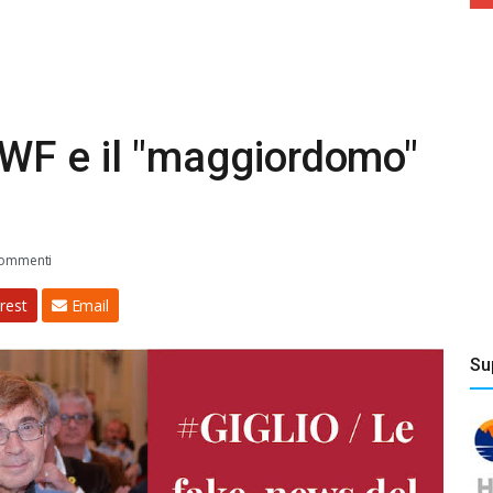
WF e il "maggiordomo"
ommenti
rest
Email
Su