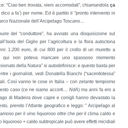
ce: “Ciao ben trovata, vieni accomodati”, chiamandola
ça
o dico a fa’) per nome. Ed è partito il “pronto intervento in
 Parco Nazionale dell’Arcipelago Toscano…
nuire del “conduttore”, ha avviato una disquisizione sul
all’Isola del Giglio per l’agricoltura e la flora autoctona
nni: 1.200 euro, di cui 800 per il crollo di un muretto a
: e qui non poteva mancare uno spassoso momento
ionato della Natura” si autodefinisce: e questo basta per
re i giornalisti, vedi Donatella Bianchi (“sacerdotessa”
ali. Così vanno le cose in Italia – con zelante tempismo
questo caso (ce ne siamo accorti…
NdA
) ma anni fa ero a
elago di Madeira dove capre e conigli hanno devastato la
testo, prendo l’Atlante geografico e leggo: ” Arcipelago al
Famoso per il vino liquoroso oltre che per il clima caldo e
 liquoroso + caldo subtropicale può avere effetti micidiali