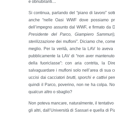
e obnubilanti…
Si continua, parlando del “piano di lavoro” sot
anche “nelle Oasi WWF dove possiamo proteg
dell’impegno assunto dal WWF, e firmato da 
Presidente del Parco, Giampiero Sammuri)
sterilizzazione
dei mufloni”. Diciamo che, come
meglio. Per la verità, anche la LAV lo aveva 
pubblicamente la LAV di “non aver mantenuto 
della fuoriclasse”: con aria contrita, la 
salvaguardare i mufloni solo nell’area di sua 
uccisi dai cacciatori
brutti, sporchi e cattivi
per
quindi il Parco, poverino, non ne ha colpa. N
qualcun altro o sbaglio?
Non poteva mancare, naturalmente, il tentativo di
gli altri, dall’Università di Sassari e quella di P