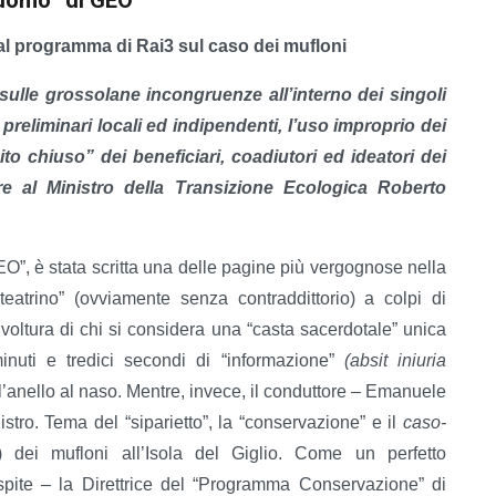
 al programma di Rai3 sul caso dei mufloni
 sulle grossolane incongruenze all’interno dei singoli
reliminari locali ed indipendenti, l’uso improprio dei
uito chiuso” dei beneficiari, coadiutori ed ideatori dei
are al Ministro della Transizione Ecologica Roberto
O”, è stata scritta una delle pagine più vergognose nella
“teatrino” (ovviamente senza contraddittorio) a colpi di
voltura di chi si considera una “casta sacerdotale” unica
minuti e tredici secondi di “informazione”
(absit iniuria
 l’anello al naso. Mentre, invece, il conduttore – Emanuele
nistro. Tema del “siparietto”, la “conservazione” e il
caso-
i) dei mufloni all’Isola del Giglio. Come un perfetto
ospite – la Direttrice del “Programma Conservazione” di