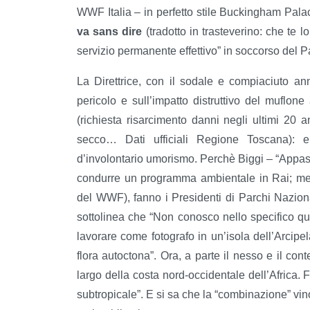
WWF Italia – in perfetto stile Buckingham Pala
va sans dire
(tradotto in trasteverino: che te l
servizio permanente effettivo” in soccorso del
La Direttrice, con il sodale e compiaciuto an
pericolo e sull’impatto distruttivo del muflone 
(richiesta risarcimento danni negli ultimi 20 a
secco… Dati ufficiali Regione Toscana)
d’involontario umorismo. Perchè Biggi – “Appass
condurre un programma ambientale in Rai; ment
del WWF), fanno i Presidenti di Parchi Nazion
sottolinea che “Non conosco nello specifico 
lavorare come fotografo in un’isola dell’Arcip
flora autoctona”. Ora, a parte il nesso e il con
largo della costa nord-occidentale dell’Africa. 
subtropicale”. E si sa che la “combinazione” vino