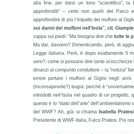
alla fine, per darsi un tono “scientifico”, l
approfonditi” – certo non quelli del Parc
approfondire di più l’impatto dei mufloni al Gigl
sui danni dei mufloni nell’Isola”, cit. Giamp
zappa sui piedi: “Ma bisogna dire che
tutte le 
Ma dai, davvero? Dimenticando, però, di agg
Legge italiana. Però, è dopo esattamente 5 mi
vero?, come si possano dire tante sciocchezze i
dinanzi al compunto conduttore – la “notizia” f
errore portare i mufloni al Giglio negli anni
(inconsapevole?) bugia: perchè è “universalme
introdotti nell’Isola nel quadro di un progetto, q
questo è lo “stato dell’arte” dell’ambientalismo e
del WWF? Ah, già: si chiama
Isabella Pratesi
Presidente di WWF-Italia, Fulco Pratesi. Poi non